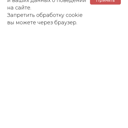
и ваших данных о поведении
Принять
на сайте.
Запретить обработку cookie
Создано в
вы можете через браузер.