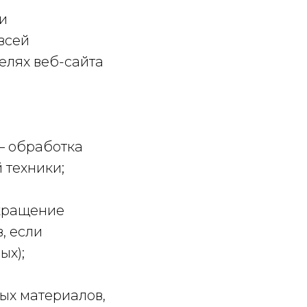
и
всей
елях веб-сайта
– обработка
 техники;
екращение
, если
ых);
ных материалов,