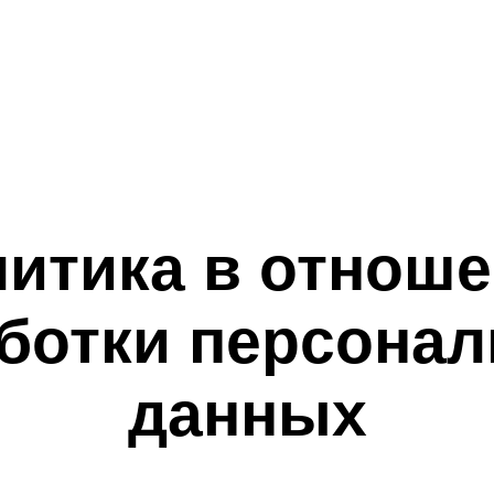
пасность
Походы и сплавы
События на зак
итика в отнош
ботки персона
данных