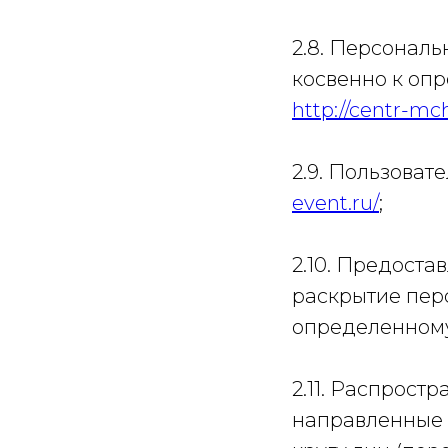
2.8. Персонал
косвенно к оп
http://centr-mc
2.9. Пользоват
event.ru/
;
2.10. Предоста
раскрытие пер
определенному
2.11. Распрост
направленные 