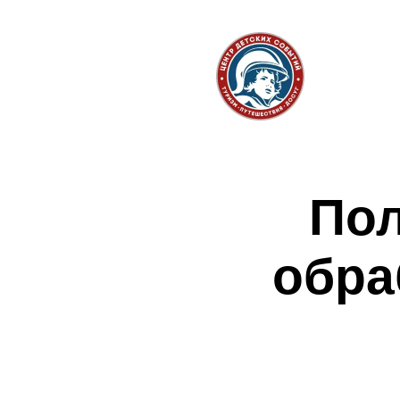
Безо
Пол
обра