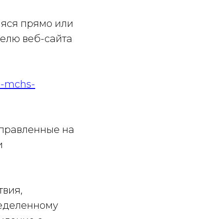
аяся прямо или
елю веб-сайта
tr-mchs-
аправленные на
и
твия,
ределенному