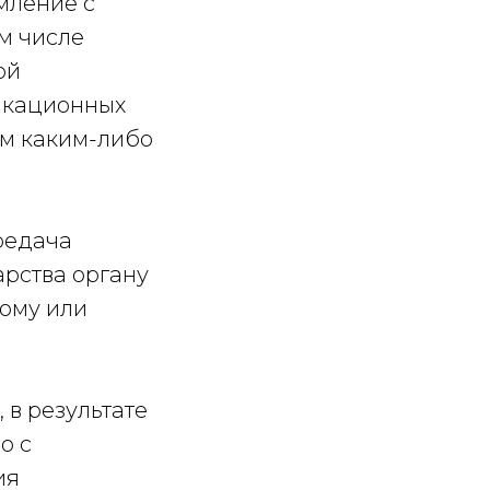
мление с
м числе
ой
икационных
ым каким-либо
редача
рства органу
кому или
 в результате
о с
ия