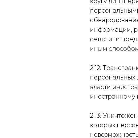
кругу лиц (пе
персональными
обнародование
информации, 
сетях или пре
иным способом
2.12. Трансгр
персональных 
власти иностр
иностранному 
2.13. Уничтоже
которых персо
невозможность