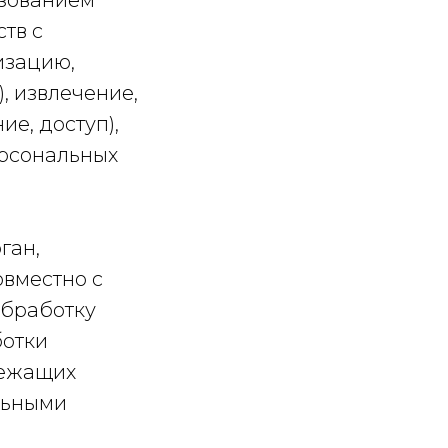
ьзованием
тв с
изацию,
, извлечение,
е, доступ),
ерсональных
ган,
овместно с
обработку
ботки
лежащих
льными