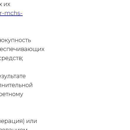
х их
tr-mchs-
вокупность
обеспечивающих
средств;
езультате
лнительной
ретному
перация) или