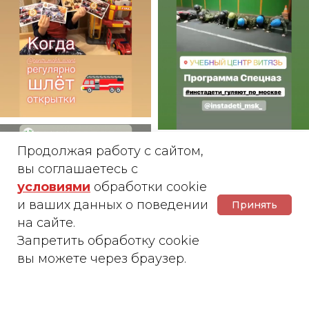
Политика конфеденциальности
Пользовательское соглашение
Политика использования файлов Cookie
Оферта
+7 (919) 777-05-91
Написать нам
© 2025 "Центр детских событий"
ИП Карпушин Сергей Игоревич
Продолжая работу с сайтом,
ИНН 772707335993, ОГРНИП
325774600011966
вы соглашаетесь с
karpushin@bk.ru
условиями
обработки cookie
+7 (916) 204-70-87
и ваших данных о поведении
Принять
на сайте.
Запретить обработку cookie
Создано в
вы можете через браузер.