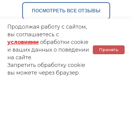
ПОСМОТРЕТЬ ВСЕ ОТЗЫВЫ
© 2025 "Центр детских событий"
ИП Карпушин Сергей Игоревич
Продолжая работу с сайтом,
ИНН 772707335993, ОГРНИП
325774600011966
вы соглашаетесь с
karpushin@bk.ru
условиями
обработки cookie
+7 (916) 204-70-87
и ваших данных о поведении
Принять
на сайте.
Ответы на вопросы
Запретить обработку cookie
Создано в
вы можете через браузер.
Что брать с собой?